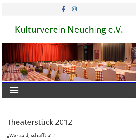
Skip
to
content
Kulturverein Neuching e.V.
Theaterstück 2012
„Wer zoid, schafft o‘ !“