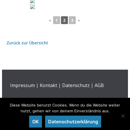
◄
1
2
3
►
Zurück zur Übersicht
Impressum
|
Kontakt
|
Datenschutz
|
AGB
Diese Website benutzt Cookies. Wenn du die Website weiter
nutzt, gehen wir von deinem Einverständnis aus.
Copyright © 2005 - 2026
Kulturverein Neuching e.V.
OK
Datenschutzerklärung